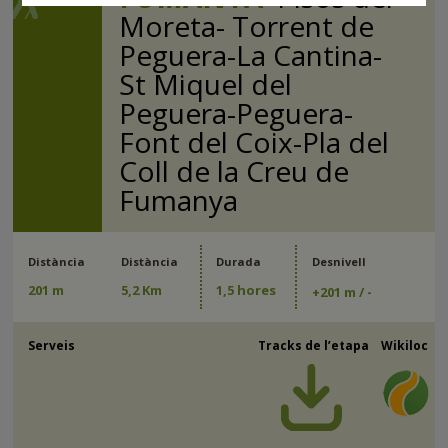
Moreta- Torrent de
Peguera-La Cantina-
St Miquel del
Peguera-Peguera-
Font del Coix-Pla del
Coll de la Creu de
Fumanya
Distància
Distància
Durada
Desnivell
201 m
5,2 Km
1,5 hores
+
201 m
/ -
Serveis
Tracks de l’etapa
Wikiloc