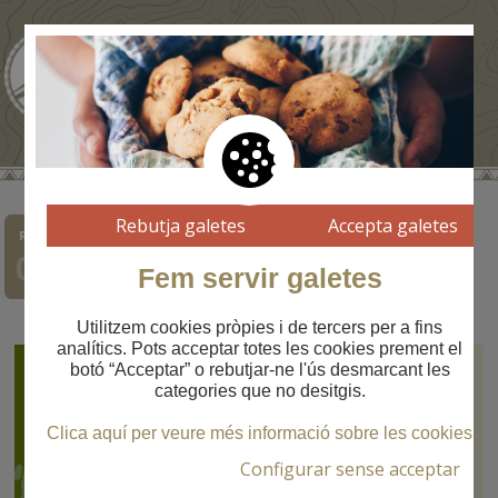
Rebutja galetes
Accepta galetes
Ruta
Ruta
Ruta
Ruta
Ruta
Ruta
Ruta
01
02
03
04
05
06
07
Fem servir galetes
Utilitzem cookies pròpies i de tercers per a fins
analítics. Pots acceptar totes les cookies prement el
botó “Acceptar” o rebutjar-ne l'ús desmarcant les
Pla Creu de Fumanya
Ruta
03
categories que no desitgis.
Recorregut
Clica aquí per veure més informació sobre les cookies
PLA CREU DE
Configurar sense acceptar
FUMANYA
-Pisos del