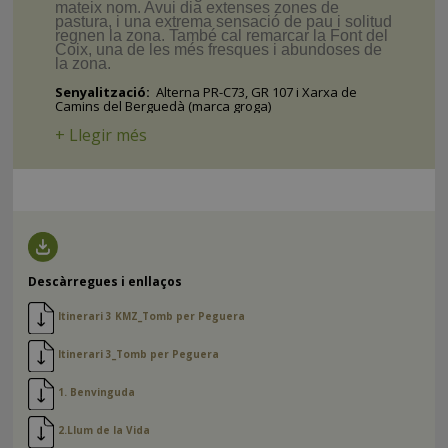
mateix nom. Avui dia extenses zones de
pastura, i una extrema sensació de pau i solitud
regnen la zona. També cal remarcar la Font del
Coix, una de les més fresques i abundoses de
la zona.
Senyalització:
Alterna PR-C73, GR 107 i Xarxa de
Camins del Berguedà (marca groga)
+ Llegir més
Descàrregues i enllaços
Itinerari 3 KMZ_Tomb per Peguera
Itinerari 3_Tomb per Peguera
1. Benvinguda
2.Llum de la Vida