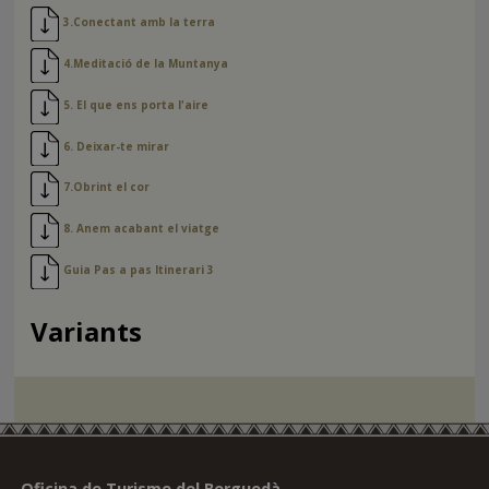
3.Conectant amb la terra
4.Meditació de la Muntanya
5. El que ens porta l'aire
6. Deixar-te mirar
7.Obrint el cor
8. Anem acabant el viatge
Guia Pas a pas Itinerari 3
Variants
Oficina de Turisme del Berguedà