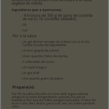
anglesa de menta.
Ingredients (per a 4 persones):
4 trossos de 350 g de pany de costella
de xai (o 16 costelles tallades)
Oli
Sal
Per a la salsa:
Un got de bon vinagre de vi blanc (si no és bo,
l'acètic resulta desagradable)
Un bon grapat de julivert
Unes quantes fulles de menta
3 cullerades de sucre
Un rajolí d'aigua
Un gra d'all
Uns quants grans de pebre
Preparació:
Per fer la salsa dissoleu el sucre amb aigua calenta,
afegiu-hi la resta d'ingredients i passeu-los per la
batedora fins que les fulles estiguin trinxades. Podeu fer-
la un o dos dies abans, però si és així, les fulles perdran
color.