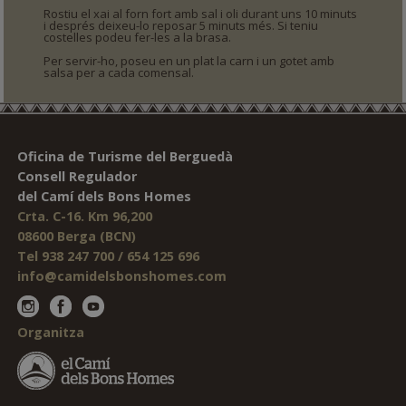
Rostiu el xai al forn fort amb sal i oli durant uns 10 minuts
i després deixeu-lo reposar 5 minuts més. Si teniu
costelles podeu fer-les a la brasa.
Per servir-ho, poseu en un plat la carn i un gotet amb
salsa per a cada comensal.
Oficina de Turisme del Berguedà
Consell Regulador
del Camí dels Bons Homes
Crta. C-16. Km 96,200
08600 Berga (BCN)
Tel 938 247 700 / 654 125 696
info@camidelsbonshomes.com
Organitza