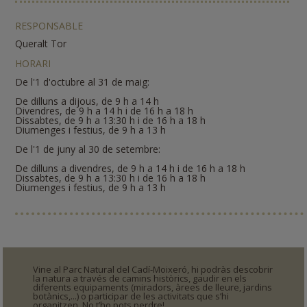
RESPONSABLE
Queralt Tor
HORARI
De l'1 d'octubre al 31 de maig:
De dilluns a dijous, de 9 h a 14 h
Divendres, de 9 h a 14 h i de 16 h a 18 h
Dissabtes, de 9 h a 13:30 h i de 16 h a 18 h
Diumenges i festius, de 9 h a 13 h
De l'1 de juny al 30 de setembre:
De dilluns a divendres, de 9 h a 14 h i de 16 h a 18 h
Dissabtes, de 9 h a 13:30 h i de 16 h a 18 h
Diumenges i festius, de 9 h a 13 h
Vine al Parc Natural del Cadí-Moixeró, hi podràs descobrir
la natura a través de camins històrics, gaudir en els
diferents equipaments (miradors, àrees de lleure, jardins
botànics,...) o participar de les activitats que s’hi
organitzen. No t’ho pots perdre!