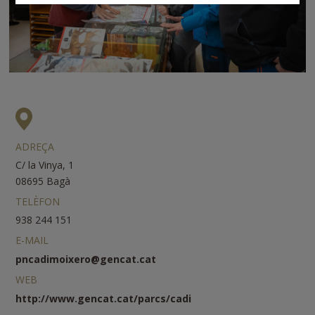
ADREÇA
C/ la Vinya, 1
08695
Bagà
TELÈFON
938 244 151
E-MAIL
pncadimoixero@gencat.cat
WEB
http://www.gencat.cat/parcs/cadi