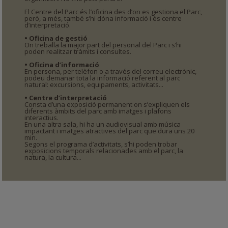
El Centre del Parc és l’oficina des d’on es gestiona el Parc,
però, a més, també s’hi dóna informació i és centre
d’interpretació.
• Oficina de gestió
On treballa la major part del personal del Parc i s’hi
poden realitzar tràmits i consultes.
• Oficina d’informació
En persona, per telèfon o a través del correu electrònic,
podeu demanar tota la informació referent al parc
natural: excursions, equipaments, activitats...
• Centre d’interpretació
Consta d’una exposició permanent on s’expliquen els
diferents àmbits del parc amb imatges i plafons
interactius.
En una altra sala, hi ha un audiovisual amb música
impactant i imatges atractives del parc que dura uns 20
min.
Segons el programa d’activitats, s’hi poden trobar
exposicions temporals relacionades amb el parc, la
natura, la cultura...