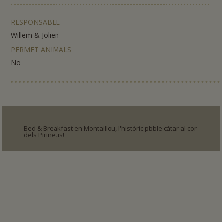
RESPONSABLE
Willem & Jolien
PERMET ANIMALS
No
Bed & Breakfast en Montaillou, l'històric pbble càtar al cor
dels Pirineus!