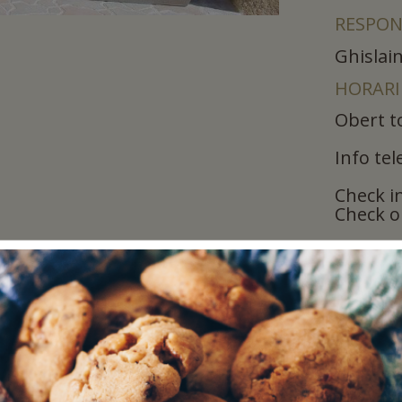
RESPON
Ghislain
HORARI
Obert to
Info tel
Check in
Check ou
PERMET
No