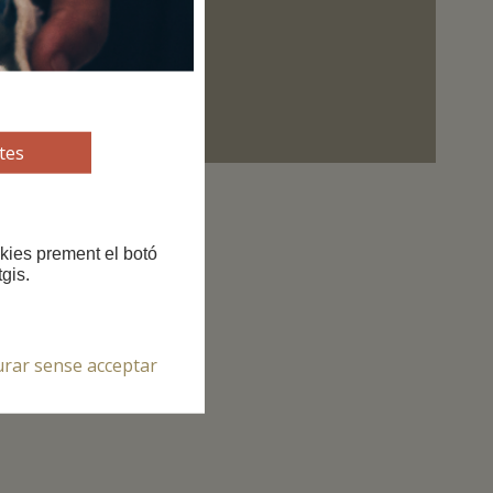
tes
okies prement el botó
gis.
urar sense acceptar