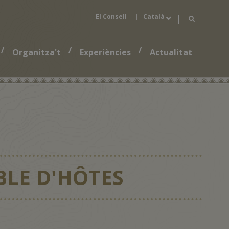
El Consell
|
Català
|
English
/
/
/
Organitza't
Experiències
Actualitat
Español
Francès
BLE D'HÔTES