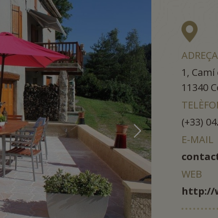
ADREÇA
1, Camí 
11340
C
TELÈFO
(+33) 04
E-MAIL
contac
WEB
http:/