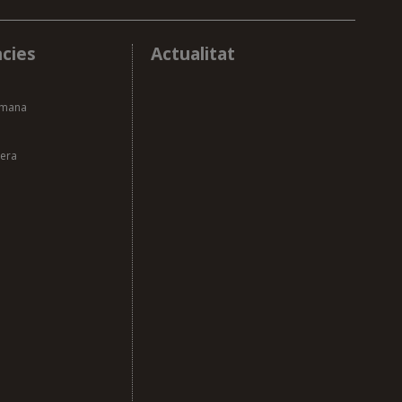
cies
Actualitat
tmana
cera