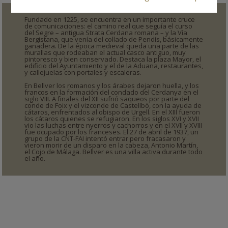
Fundado en 1225, se encuentra en un importante cruce
de comunicaciones: el camino real que seguía el curso
del Segre – antigua Strata Cerdana romana – y la Vía
Bergistana, que venía del collado de Pendís, básicamente
ganadera. De la época medieval queda una parte de las
murallas que rodeaban el actual casco antiguo, muy
pintoresco y bien conservado. Destaca la plaza Mayor, el
edificio del Ayuntamiento y el de la Aduana, restaurantes,
y callejuelas con portales y escaleras.
En Bellver los romanos y los árabes dejaron huella, y los
francos en la formación del condado del Cerdanya en el
siglo VIII. A finales del XII sufrió saqueos por parte del
conde de Foix y el vizconde de Castellbò, con la ayuda de
cátaros, enfrentados al obispo de Urgell. En el XIII fueron
los cátaros quienes se refugiaron. En los siglos XVI y XVII
vio las luchas entre nyerros y cachorros y en el XVII y XVIII
fue ocupado por los franceses. El 27 de abril de 1937, un
grupo de la CNT-FAI intentó entrar pero fracasaron y
vieron morir de un disparo en la cabeza, Antonio Martín,
el Cojo de Málaga. Bellver es una villa activa durante todo
el año.