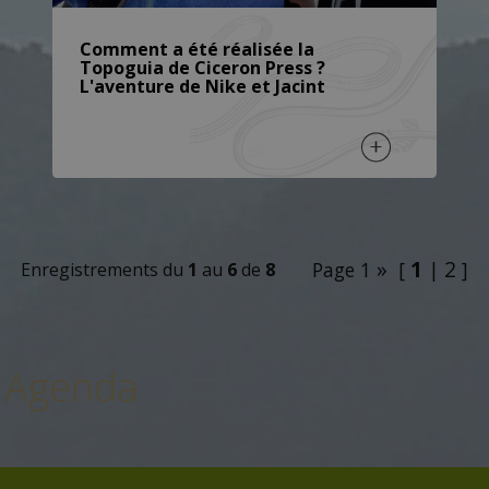
Comment a été réalisée la
Topoguia de Ciceron Press ?
L'aventure de Nike et Jacint
»
1
2
Page 1
[
|
]
Enregistrements du
1
au
6
de
8
Agenda