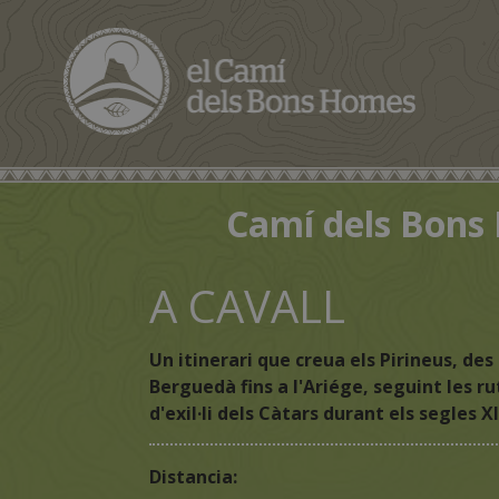
Camí dels Bons H
A CAVALL
Un itinerari que creua els Pirineus, des
Berguedà fins a l'Ariége, seguint les ru
d'exil·li dels Càtars durant els segles XII
Distancia: