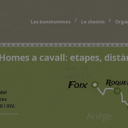
/
/
Les bonshommes
Le chemin
Organ
omes a cavall: etapes, distàn
 del
tes
I i XIV.