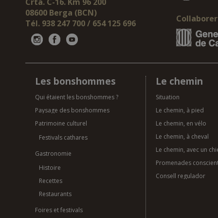
Crta. C-16. Km 96 200
08600 Berga (BCN)
Collaborer
Tél. 938 247 700 / 654 125 696
Les bonshommes
Le chemin
Qui étaient les bonshommes ?
Situation
Paysage des bonshommes
Le chemin, à pied
Patrimoine culturel
Le chemin, en vélo
Le chemin, à cheval
Festivals cathares
Le chemin, avec un chi
Gastronomie
Promenades conscien
Histoire
Consell regulador
Recettes
Restaurants
Foires et festivals