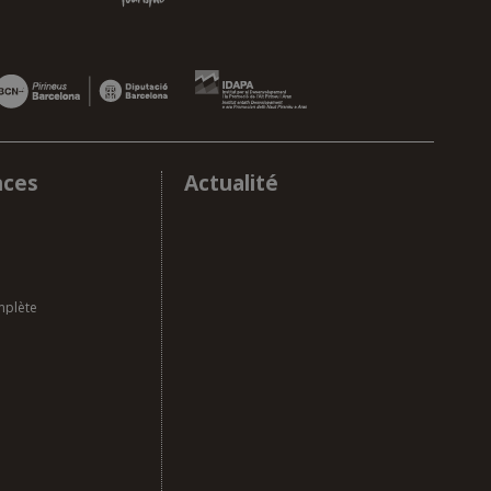
nces
Actualité
mplète