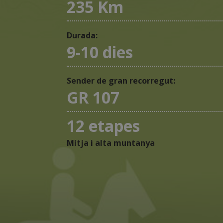
235 Km
Durada:
9-10 dies
Sender de gran recorregut:
GR 107
12 etapes
Mitja i alta muntanya