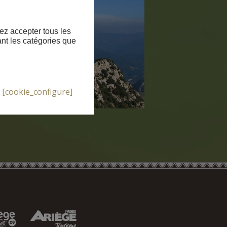
ez accepter tous les
ant les catégories que
[cookie_configure]