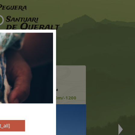
a
Gósol
e
Durée
Dénivelé
+
1550m
/-
1200
_all]