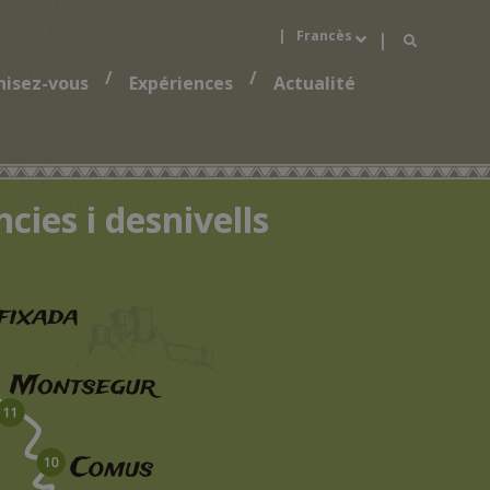
|
Francès
|
/
/
Català
isez-vous
Expériences
Actualité
English
Español
cies i desnivells