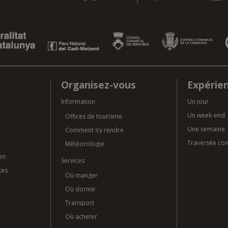
Organisez-vous
Expérie
Information
Un jour
Un week-end
Offices de tourisme
Une semaine
Comment s’y rendre
Traversée co
Météorologie
en
Services
tes
Où manger
Où dormir
Transport
Où acheter