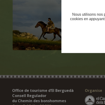
Nous utilisons nos 
cookies en appuyant s
Office de tourisme d’El Berguedà
Organise
Consell Regulador
du Chemin des bonshommes