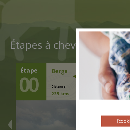
Étapes à cheval
Étape
Berga
Foix
00
Distance
Durée
Dénivelé
235 kms
10 dies
+
9.050 m
/
[cooki