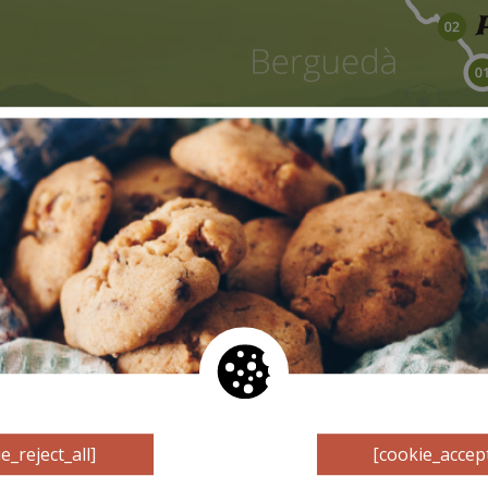
Étape
Berg
01
Distanc
43km
-
9.750 m
e_reject_all]
[cookie_accept