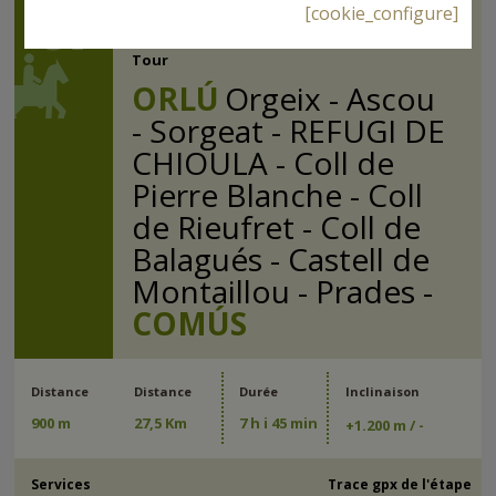
07
Comús
[cookie_configure]
Tour
ORLÚ
Orgeix - Ascou
- Sorgeat - REFUGI DE
CHIOULA - Coll de
Pierre Blanche - Coll
de Rieufret - Coll de
Balagués - Castell de
Montaillou - Prades -
COMÚS
Distance
Distance
Durée
Inclinaison
900 m
27,5 Km
7 h i 45 min
+
1.200 m
/ -
Services
Trace gpx de l'étape