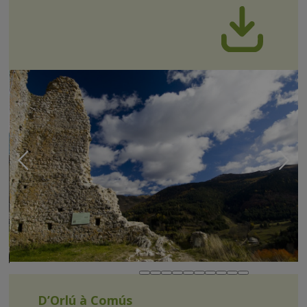
D’Orlú à Comús