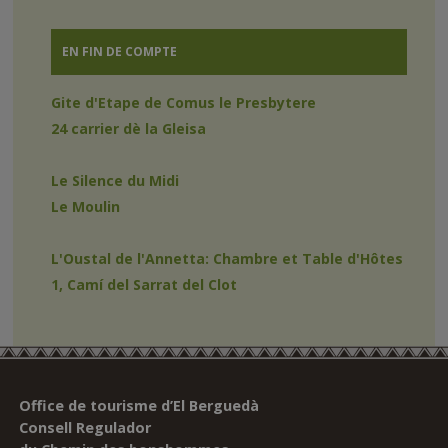
EN FIN DE COMPTE
Gite d'Etape de Comus le Presbytere
24 carrier dè la Gleisa
Le Silence du Midi
Le Moulin
L'Oustal de l'Annetta: Chambre et Table d'Hôtes
1, Camí del Sarrat del Clot
Office de tourisme d’El Berguedà
Consell Regulador