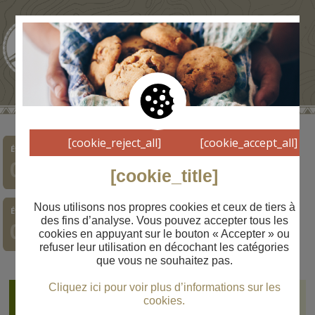
[cookie_reject_all]
[cookie_accept_all]
Étape
Étape
Étape
Étape
Étape
Étape
Étape
01
02
03
04
05
06
07
[cookie_title]
Nous utilisons nos propres cookies et ceux de tiers à
Étape
Étape
Étape
des fins d’analyse. Vous pouvez accepter tous les
08
09
10
cookies en appuyant sur le bouton « Accepter » ou
refuser leur utilisation en décochant les catégories
que vous ne souhaitez pas.
Cliquez ici pour voir plus d’informations sur les
Orlú
Étape
cookies.