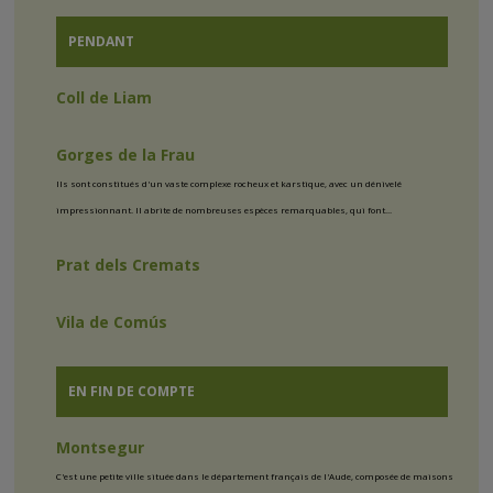
PENDANT
Coll de Liam
Gorges de la Frau
Ils sont constitués d'un vaste complexe rocheux et karstique, avec un dénivelé
impressionnant. Il abrite de nombreuses espèces remarquables, qui font...
Prat dels Cremats
Vila de Comús
EN FIN DE COMPTE
Montsegur
C'est une petite ville située dans le département français de l'Aude, composée de maisons