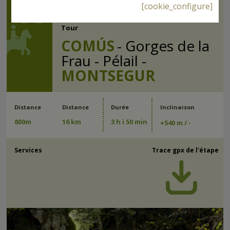
08
Montsegur
[cookie_configure]
Tour
COMÚS
- Gorges de la
Frau - Pélail -
MONTSEGUR
Distance
Distance
Durée
Inclinaison
800m
16 km
3 h i 50 min
+
540 m
/ -
Services
Trace gpx de l'étape