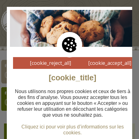
[cookie_reject_all]
[cookie_accept_all]
Étape
Étape
Étape
Étape
Étape
Étape
Étape
01
02
03
04
05
06
07
[cookie_title]
Nous utilisons nos propres cookies et ceux de tiers à
Étape
Étape
Étape
des fins d’analyse. Vous pouvez accepter tous les
08
09
10
cookies en appuyant sur le bouton « Accepter » ou
refuser leur utilisation en décochant les catégories
que vous ne souhaitez pas.
Cliquez ici pour voir plus d’informations sur les
Comús
Étape
cookies.